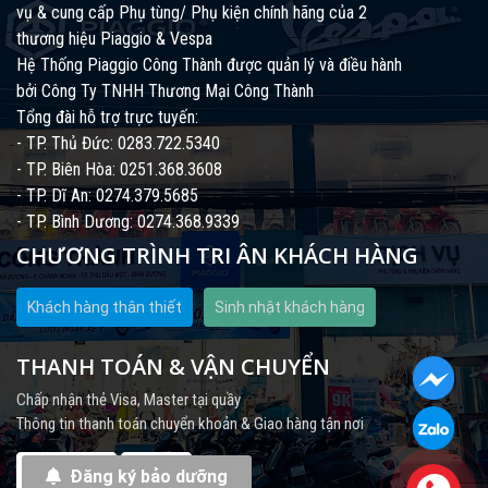
vụ & cung cấp Phụ tùng/ Phụ kiện chính hãng của 2
thương hiệu Piaggio & Vespa
Hệ Thống Piaggio Công Thành được quản lý và điều hành
bởi Công Ty TNHH Thương Mại Công Thành
Tổng đài hỗ trợ trực tuyến:
- TP. Thủ Đức: 0283.722.5340
- TP. Biên Hòa: 0251.368.3608
- TP. Dĩ An: 0274.379.5685
- TP. Bình Dương: 0274.368.9339
CHƯƠNG TRÌNH TRI ÂN KHÁCH HÀNG
Khách hàng thân thiết
Sinh nhật khách hàng
THANH TOÁN & VẬN CHUYỂN
Chấp nhận thẻ Visa, Master tại quầy
Thông tin thanh toán chuyển khoản & Giao hàng tận nơi
Đăng ký bảo dưỡng