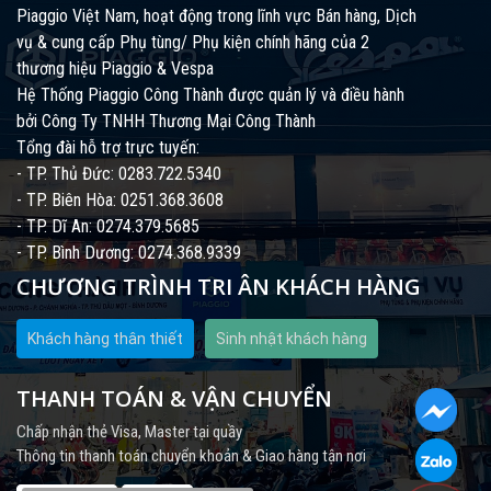
Piaggio Việt Nam, hoạt động trong lĩnh vực Bán hàng, Dịch
vụ & cung cấp Phụ tùng/ Phụ kiện chính hãng của 2
thương hiệu Piaggio & Vespa
Hệ Thống Piaggio Công Thành được quản lý và điều hành
bởi Công Ty TNHH Thương Mại Công Thành
Tổng đài hỗ trợ trực tuyến:
- TP. Thủ Đức: 0283.722.5340
- TP. Biên Hòa: 0251.368.3608
- TP. Dĩ An: 0274.379.5685
- TP. Bình Dương: 0274.368.9339
CHƯƠNG TRÌNH TRI ÂN KHÁCH HÀNG
Khách hàng thân thiết
Sinh nhật khách hàng
THANH TOÁN & VẬN CHUYỂN
Chấp nhận thẻ Visa, Master tại quầy
Thông tin thanh toán chuyển khoản & Giao hàng tận nơi