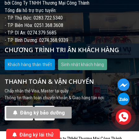
bởi Công Ty TNHH Thương Mại Công Thành
Tổng đài hỗ trợ trực tuyến:
- TP. Thủ Đức: 0283.722.5340
- TP. Biên Hòa: 0251.368.3608
- TP. Dĩ An: 0274.379.5685
- TP. Bình Dương: 0274.368.9339
CHƯƠNG TRÌNH TRI ÂN KHÁCH HÀNG
Khách hàng thân thiết
Sinh nhật khách hàng
THANH TOÁN & VẬN CHUYỂN
Chấp nhận thẻ Visa, Master tại quầy
Thông tin thanh toán chuyển khoản & Giao hàng tận nơi
Đăng ký bảo dưỡng
Đăng ký lái thử
Bản quyền thuộc về công ty TNHH Thương Mại Công Thành