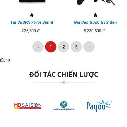
Túi VESPA 75TH Sprint
Giá đèo trước GTS đen
225,500 đ
5,230,500 đ
‹
›
1
2
3
@php
ĐỐI TÁC CHIẾN LƯỢC