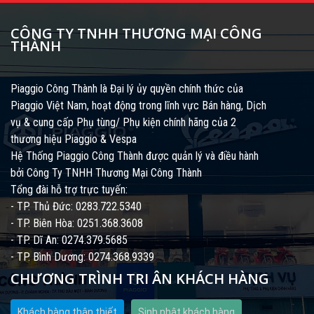
CÔNG TY TNHH THƯƠNG MẠI CÔNG
THÀNH
Piaggio Công Thành là Đại lý ủy quyền chính thức của
Piaggio Việt Nam, hoạt động trong lĩnh vực Bán hàng, Dịch
vụ & cung cấp Phụ tùng/ Phụ kiện chính hãng của 2
thương hiệu Piaggio & Vespa
Hệ Thống Piaggio Công Thành được quản lý và điều hành
bởi Công Ty TNHH Thương Mại Công Thành
Tổng đài hỗ trợ trực tuyến:
- TP. Thủ Đức: 0283.722.5340
- TP. Biên Hòa: 0251.368.3608
- TP. Dĩ An: 0274.379.5685
- TP. Bình Dương: 0274.368.9339
CHƯƠNG TRÌNH TRI ÂN KHÁCH HÀNG
Khách hàng thân thiết
Sinh nhật khách hàng