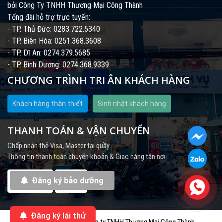
bởi Công Ty TNHH Thương Mại Công Thành
Tổng đài hỗ trợ trực tuyến:
- TP. Thủ Đức: 0283.722.5340
- TP. Biên Hòa: 0251.368.3608
- TP. Dĩ An: 0274.379.5685
- TP. Bình Dương: 0274.368.9339
CHƯƠNG TRÌNH TRI ÂN KHÁCH HÀNG
Khách hàng thân thiết
Sinh nhật khách hàng
THANH TOÁN & VẬN CHUYỂN
Chấp nhận thẻ Visa, Master tại quầy
Thông tin thanh toán chuyển khoản & Giao hàng tận nơi
Đăng ký bảo dưỡng
Đăng ký lái thử