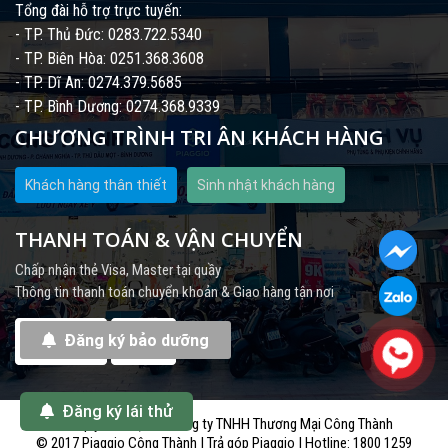
Tổng đài hỗ trợ trực tuyến:
- TP. Thủ Đức: 0283.722.5340
- TP. Biên Hòa: 0251.368.3608
- TP. Dĩ An: 0274.379.5685
- TP. Bình Dương: 0274.368.9339
CHƯƠNG TRÌNH TRI ÂN KHÁCH HÀNG
Khách hàng thân thiết
Sinh nhật khách hàng
THANH TOÁN & VẬN CHUYỂN
Chấp nhận thẻ Visa, Master tại quầy
Thông tin thanh toán chuyển khoản & Giao hàng tận nơi
Đăng ký bảo dưỡng
Đăng ký lái thử
Bản quyền thuộc về công ty TNHH Thương Mại Công Thành
© 2017 Piaggio Công Thành | Trả góp Piaggio | Hotline: 1800 1259