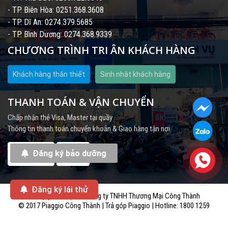
- TP. Biên Hòa: 0251.368.3608
- TP. Dĩ An: 0274.379.5685
- TP. Bình Dương: 0274.368.9339
CHƯƠNG TRÌNH TRI ÂN KHÁCH HÀNG
Khách hàng thân thiết
Sinh nhật khách hàng
THANH TOÁN & VẬN CHUYỂN
Chấp nhận thẻ Visa, Master tại quầy
Thông tin thanh toán chuyển khoản & Giao hàng tận nơi
Đăng ký bảo dưỡng
Đăng ký lái thử
Bản quyền thuộc về công ty TNHH Thương Mại Công Thành
© 2017 Piaggio Công Thành | Trả góp Piaggio | Hotline: 1800 1259