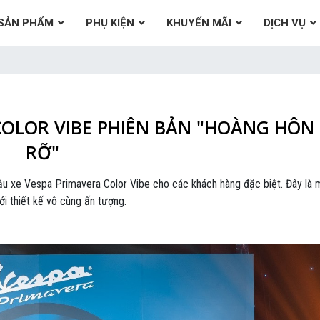
SẢN PHẨM
PHỤ KIỆN
KHUYẾN MÃI
DỊCH VỤ
COLOR VIBE PHIÊN BẢN "HOÀNG HÔN
RỠ"
u xe Vespa Primavera Color Vibe cho các khách hàng đặc biệt. Đây là 
i thiết kế vô cùng ấn tượng.