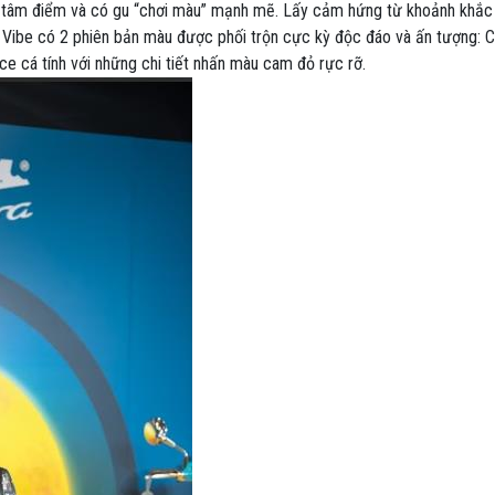
àm tâm điểm và có gu “chơi màu” mạnh mẽ. Lấy cảm hứng từ khoảnh khắc
 Vibe có 2 phiên bản màu được phối trộn cực kỳ độc đáo và ấn tượng: 
ce cá tính với những chi tiết nhấn màu cam đỏ rực rỡ.