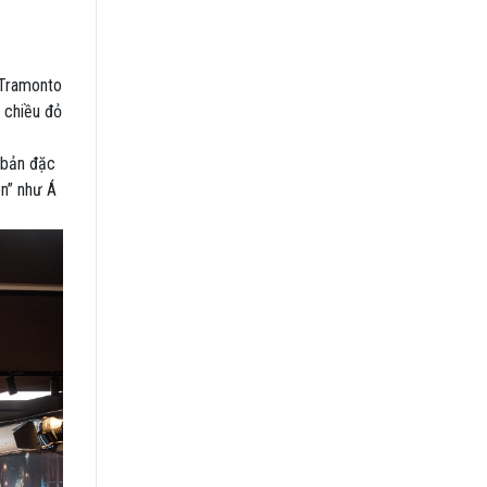
 Tramonto
 chiều đỏ
 bản đặc
en” như Á