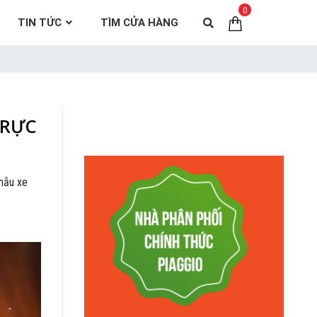
0
TIN TỨC
TÌM CỬA HÀNG
 RỰC
mẫu xe