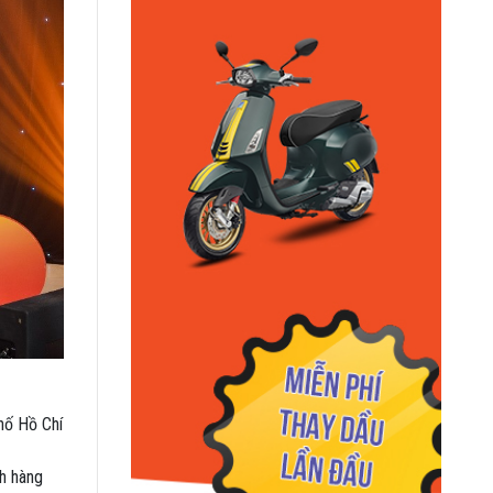
hố Hồ Chí
h hàng