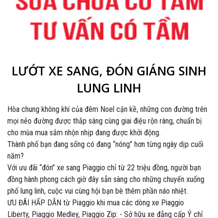
LƯỚT XE SANG, ĐÓN GIÁNG SINH
LUNG LINH
Hòa chung không khí của đêm Noel cận kề, những con đường trên
mọi nẻo đường được thắp sáng cùng giai điệu rộn ràng, chuẩn bị
cho mùa mua sắm nhộn nhịp đang được khởi động.
Thành phố bạn đang sống có đang “nóng” hơn từng ngày dịp cuối
năm?
Với ưu đãi “đón” xe sang Piaggio chỉ từ 22 triệu đồng, người bạn
đồng hành phong cách giờ đây sẵn sàng cho những chuyến xuống
phố lung linh, cuộc vui cùng hội bạn bè thêm phần náo nhiệt.
ƯU ĐÃI HẤP DẪN từ Piaggio khi mua các dòng xe Piaggio
Liberty, Piaggio Medley, Piaggio Zip: - Sở hữu xe đẳng cấp Ý chỉ