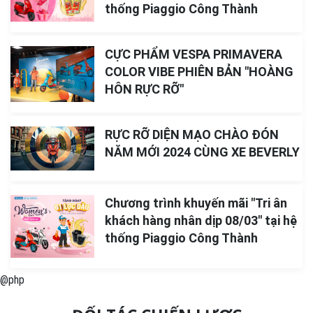
thống Piaggio Công Thành
CỰC PHẨM VESPA PRIMAVERA
COLOR VIBE PHIÊN BẢN "HOÀNG
HÔN RỰC RỠ"
RỰC RỠ DIỆN MẠO CHÀO ĐÓN
NĂM MỚI 2024 CÙNG XE BEVERLY
Chương trình khuyến mãi "Tri ân
khách hàng nhân dịp 08/03" tại hệ
thống Piaggio Công Thành
@php