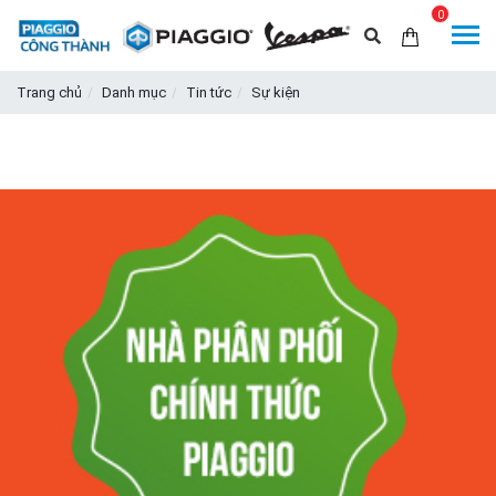
0
Trang chủ
Danh mục
Tin tức
Sự kiện