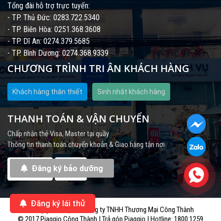
Tổng đài hỗ trợ trực tuyến:
- TP. Thủ Đức: 0283.722.5340
- TP. Biên Hòa: 0251.368.3608
- TP. Dĩ An: 0274.379.5685
- TP. Bình Dương: 0274.368.9339
CHƯƠNG TRÌNH TRI ÂN KHÁCH HÀNG
Khách hàng thân thiết
Sinh nhật khách hàng
THANH TOÁN & VẬN CHUYỂN
Chấp nhận thẻ Visa, Master tại quầy
Thông tin thanh toán chuyển khoản & Giao hàng tận nơi
Đăng ký bảo dưỡng
Đăng ký lái thử
Bản quyền thuộc về công ty TNHH Thương Mại Công Thành
© 2017 Piaggio Công Thành | Trả góp Piaggio | Hotline: 1800 1259